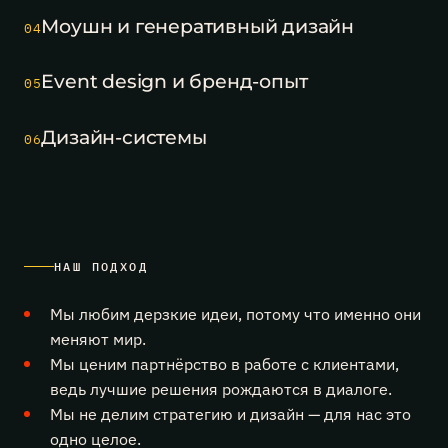
финансах»
Моушн и генеративный дизайн
04
взял
две
награды
Event design и бренд-опыт
05
MICE
Excellence
2026
Дизайн-системы
06
—
«Деловое
событие
года»
и в
номинации
мероприятий
с
НАШ ПОДХОД
госучастием.
Поздравляем
Мы любим дерзкие идеи, потому что именно они
коллег!
меняют мир.
Мы ценим партнёрство в работе с клиентами,
ведь лучшие решения рождаются в диалоге.
Мы не делим стратегию и дизайн — для нас это
одно целое.