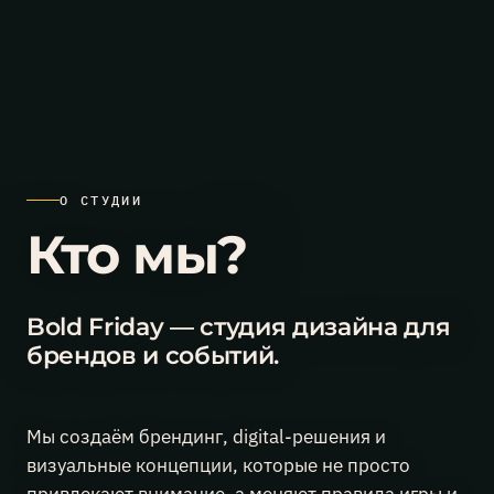
ная премия «Брендинг года» (АБКР), номинация «Брендинг мероприя
24.06.2026
О СТУДИИ
Финополис
снова
Кто мы?
в
списках:
национальная
премия
Bold Friday — студия дизайна для
«Брендинг
года»
брендов и событий.
от
АБКР,
номинация
«Брендинг
Мы создаём брендинг, digital-решения и
мероприятий».
визуальные концепции, которые не просто
Третья
награда