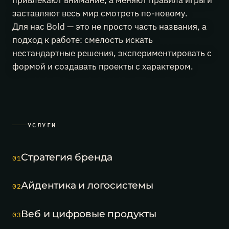
привлекают внимание, а меняют правила игры и
проекта
заставляют весь мир смотреть по-новому.
за
месяц.
Для нас Bold — это не просто часть названия, а
29.05.2026
Финополис
подход к работе: смелость искать
взял
нестандартные решения, экспериментировать с
две
формой и создавать проекты с характером.
награды
Silver
Mercury
2026
—
за
лучший
УСЛУГИ
брендинг
мероприятий
и
Стратегия бренда
за
01
лучшее
офлайн-
Айдентика и логосистемы
мероприятие.
02
22.05.2026
Уральский
форум
Веб и цифровые продукты
03
«Кибербезопасность
в